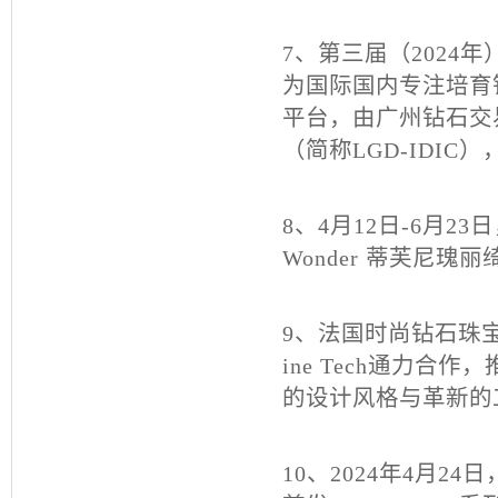
7、第三届（
2024
年
为国际国内专注培育
平台，由广州钻石交
（简称
LGD-IDIC
）
8、4月
12
日
-6
月
23
日
Wonder
蒂芙尼瑰丽
9、法国时尚钻石珠
ine Tech
通力合作，
的设计风格与革新的
10、
2024
年
4
月
24
日