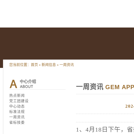
您当前位置：
首页
»
新闻信息
»
一周资讯
一周资讯
GEM APP
热点新闻
党工团建设
2
中心动态
标准法规
一周资讯
省标技委
1、
4
月
18
日下午，省