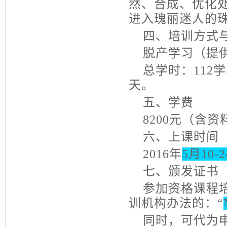
然、合成、优化
进入瑰丽迷人的
四、培训方式
脱产学习（提供
总学时：
112
学
天。
五、学费
8200
元（含资
六、上课时间
2016
年
5
月
10-2
七、颁发证书
参加资格课程培
训机构办法的：“
同时，可代为申