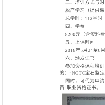
三、培训方式与时
脱产学习（提供课
总学时：
112
学时
四、学费
8200
元（含资料费
五、上课时间
2016
年
5
月
24
至
6
六、颁发证书
参加资格课程培训
的：“
NGTC
宝石鉴定
同时，可代为申请
员”职业资格证书。