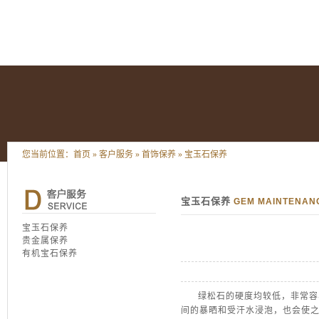
您当前位置：
首页
»
客户服务
»
首饰保养
»
宝玉石保养
宝玉石保养
GEM MAINTENAN
宝玉石保养
贵金属保养
有机宝石保养
绿松石的硬度均较低，非常容易
间的暴晒和受汗水浸泡，也会使