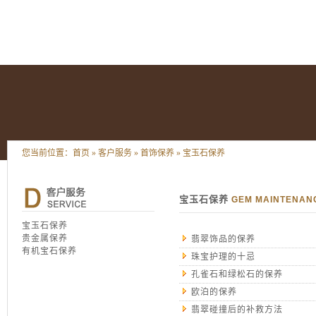
您当前位置：
首页
»
客户服务
»
首饰保养
»
宝玉石保养
宝玉石保养
GEM MAINTENAN
宝玉石保养
贵金属保养
翡翠饰品的保养
有机宝石保养
珠宝护理的十忌
孔雀石和绿松石的保养
欧泊的保养
翡翠碰撞后的补救方法